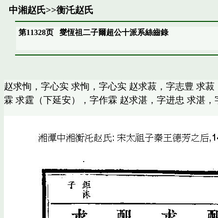
中湘赵氏
>>
衡汑赵氏
第11328页
燮恆祖二子爾超公十派系絲齒錄
赵求恂，字心实 求恂，字心实 赵求菽，字志豊 求菽
霖 求霆（下延安），字作霖 赵求湛，字进忠 求湛，