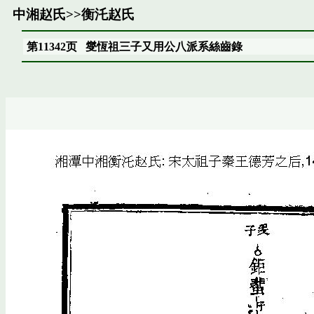
中湘赵氏
>>
衡汑赵氏
第11342页
燮恆祖三子又用公八派系絲齒錄