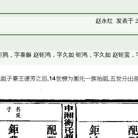
赵永红
发表于 20
钜鹑，字泰龢 赵钜鸿，字久如 钜鸿，字久如 赵钜蜚，