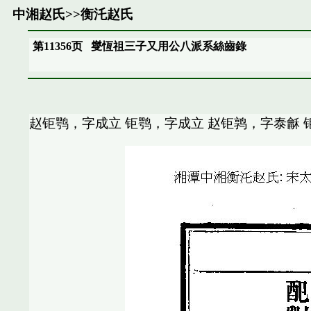
中湘赵氏
>>
衡汑赵氏
第11356页
燮恆祖三子又用公八派系絲齒錄
赵钜鹗，字成立 钜鹗，字成立 赵钜鹑，字泰龢 