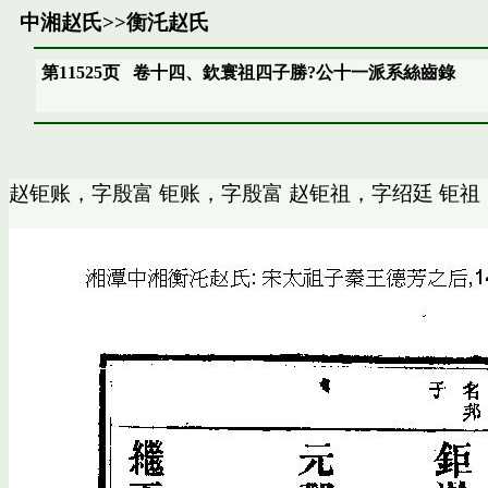
中湘赵氏
>>
衡汑赵氏
第11525页
卷十四、欽寰祖四子勝?公十一派系絲齒錄
赵钜账，字殷富 钜账，字殷富 赵钜祖，字绍廷 钜