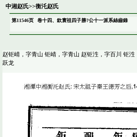
中湘赵氏
>>
衡汑赵氏
第11546页
卷十四、欽寰祖四子勝?公十一派系絲齒錄
赵钜崝，字青山 钜崝，字青山 赵钜泩，字百川 钜
跃龙