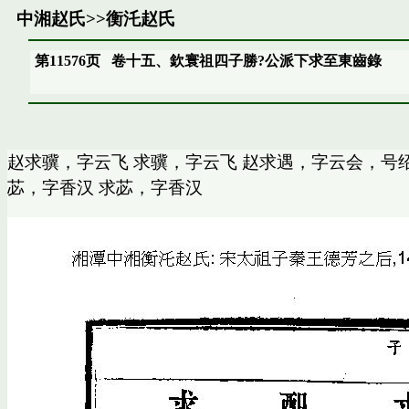
中湘赵氏
>>
衡汑赵氏
第11576页
卷十五、欽寰祖四子勝?公派下求至東齒錄
赵求骥，字云飞 求骥，字云飞 赵求遇，字云会，号绍
苾，字香汉 求苾，字香汉