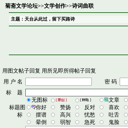
菊斋文学论坛
>>
文学创作
>>
诗词曲联
主题：天台从此过，留下买路诗
用图文帖子回复
用所见即所得帖子回复
用 户 名
密 码
标 题
无图标
文章
标题图
你好
赞扬
反对
喜欢
标
摆谱
高兴
忧愁
吐舌
晕倒
弱智
急死
鬼脸