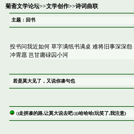
菊斋文学论坛
>>
文学创作
>>
诗词曲联
主题：回书
投书问我近如何 草字满纸书满桌 难将旧事深深怨
冲霄愿 岂甘庸碌囚小河
若是莫大见了，又说你凑句也
:)走拼凑的路,让莫大说去吧:)))哈哈哈(玩笑了,我注意)