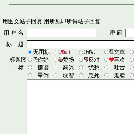
用图文帖子回复
用所见即所得帖子回复
用 户 名
密 码
标 题
无图标
文章
标题图
你好
赞扬
反对
喜欢
标
摆谱
高兴
忧愁
吐舌
晕倒
弱智
急死
鬼脸