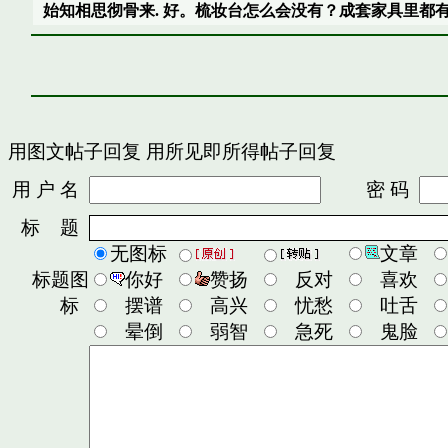
始知相思彻骨来. 好。梳妆台怎么会没有？成套家具里都
用图文帖子回复
用所见即所得帖子回复
用 户 名
密 码
标 题
无图标
文章
标题图
你好
赞扬
反对
喜欢
标
摆谱
高兴
忧愁
吐舌
晕倒
弱智
急死
鬼脸