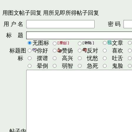
用图文帖子回复
用所见即所得帖子回复
用 户 名
密 码
标 题
无图标
文章
标题图
你好
赞扬
反对
喜欢
标
摆谱
高兴
忧愁
吐舌
晕倒
弱智
急死
鬼脸
帖子内