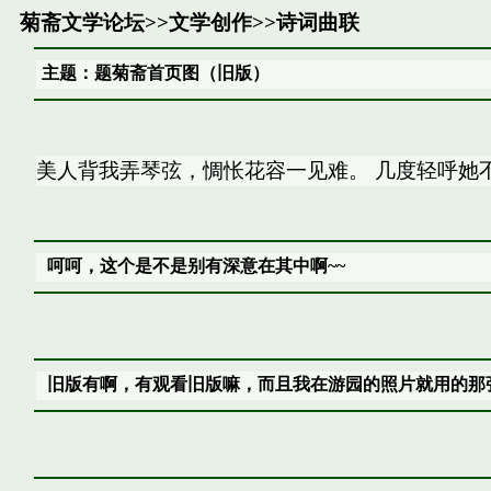
菊斋文学论坛
>>
文学创作
>>
诗词曲联
主题：题菊斋首页图（旧版）
美人背我弄琴弦，惆怅花容一见难。 几度轻呼她
呵呵，这个是不是别有深意在其中啊~~
旧版有啊，有观看旧版嘛，而且我在游园的照片就用的那