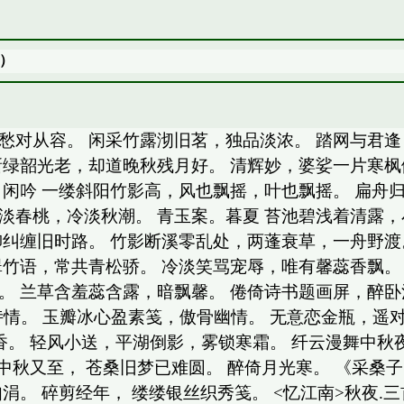
）
愁对从容。 闲采竹露沏旧茗，独品淡浓。 踏网与君逢
新绿韶光老，却道晚秋残月好。 清辉妙，婆娑一片寒
。闲吟 一缕斜阳竹影高，风也飘摇，叶也飘摇。 扁舟
淡春桃，冷淡秋潮。 青玉案。暮夏 苔池碧浅着清露
纠缠旧时路。 竹影断溪零乱处，两蓬衰草，一舟野渡。
翠竹语，常共青松骄。 冷淡笑骂宠辱，唯有馨蕊香飘。
。 兰草含羞蕊含露，暗飘馨。 倦倚诗书题画屏，醉卧
诗情。 玉瓣冰心盈素笺，傲骨幽情。 无意恋金瓶，遥
飘香。 轻风小送，平湖倒影，雾锁寒霜。 纤云漫舞中
见中秋又至， 苍桑旧梦已难圆。 醉倚月光寒。 《采桑子
涓。 碎剪经年， 缕缕银丝织秀笺。 <忆江南>秋夜.