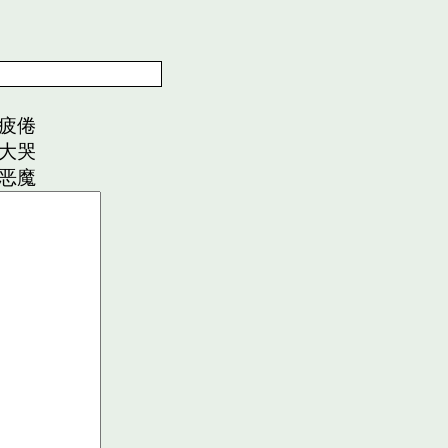
疲倦
大哭
恶魔