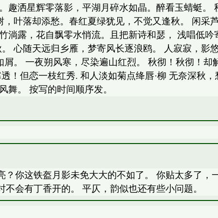
荧。趣洒星辉零落影，平湖月碎水如晶。醉看玉蜻蜓。
秋树，叶落却添愁。春红夏绿犹见，不觉又逢秋。 闲采
青竹淌露，花自飘零水悄流。且把新诗和瑟， 浅唱低
秋。 心随天远归乡雁，梦寄风长逐浪鸥。 人寂寂，影
如屑。 一夜朔风寒，尽染遍山红烈。 秋彻！秋彻！却
透！但恋一枝红秀. 和人淡如菊点绛唇·柳 无奈深秋
风舞。 按写的时间顺序发。
亮？你这铁盔月影未免大大的不如了。 你贴太多了，
时不会有丁香开的。 平仄，韵似也还有些小问题。