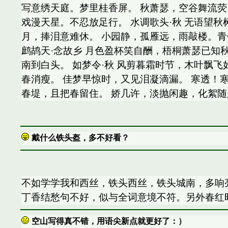
写意绣天庭。梦里桂香屏。 秋萧瑟，空谷舞流
戏漫天星。不忍放足行。 水调歌头·秋 无语望
月，捧泪意难休。 小园静，孤雁远，雨敲楼。
鹧鸪天·念故乡 月色盈杯笑自酬，梧桐萧瑟已知
南到白头。 如梦令·秋 风剪暮霜时节，木叶飘飞
春消瘦。 佳梦早惊时，又见泪凝滴漏。 寒透！寒
春堤，且把春留住。 娇几许，淡抛闲趣，化絮随
戴什么铁头盔，多不好看？
不如学学我和西丝，铁头西丝，铁头城南，多响
丁香结愁句不好，似与全词意境不符。另外春红
空山写得真不错，用语尖新点就更好了：）