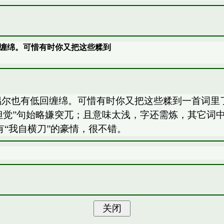
缠绵。可惜有时你又把这些糅到
偶尔也有低回缠绵。可惜有时你又把这些糅到一首词里了
但觉”句始略嫌突兀；且意味太浅，字还需炼，其它词
有“我自横刀”的豪情，很不错。