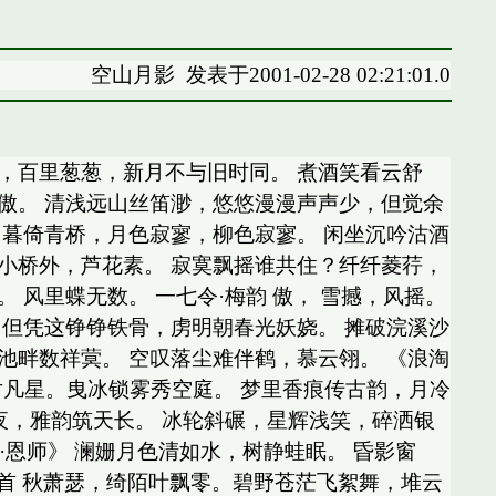
空山月影
发表于2001-02-28 02:21:01.0
，百里葱葱，新月不与旧时同。 煮酒笑看云舒
枫傲。 清浅远山丝笛渺，悠悠漫漫声声少，但觉余
归暮倚青桥，月色寂寥，柳色寂寥。 闲坐沉吟沽酒
，小桥外，芦花素。 寂寞飘摇谁共住？纤纤菱荇，
 风里蝶无数。 一七令·梅韵 傲， 雪撼，风摇。
 但凭这铮铮铁骨，虏明朝春光妖娆。 摊破浣溪沙
池畔数祥蓂。 空叹落尘难伴鹤，慕云翎。 《浪淘
对凡星。曳冰锁雾秀空庭。 梦里香痕传古韵，月冷
秋夜，雅韵筑天长。 冰轮斜碾，星辉浅笑，碎洒银
·恩师》 澜姗月色清如水，树静蛙眠。 昏影窗
三首 秋萧瑟，绮陌叶飘零。碧野苍茫飞絮舞，堆云