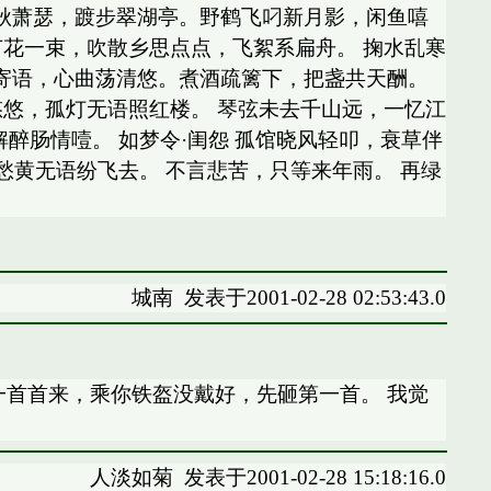
 秋萧瑟，踱步翠湖亭。野鹤飞叼新月影，闲鱼嘻
芦花一束，吹散乡思点点，飞絮系扁舟。 掬水乱寒
吟寄语，心曲荡清悠。煮酒疏篱下，把盏共天酬。
悠悠，孤灯无语照红楼。 琴弦未去千山远，一忆江
解醉肠情噎。 如梦令·闺怨 孤馆晓风轻叩，衰草伴
，愁黄无语纷飞去。 不言悲苦，只等来年雨。 再绿
城南
发表于2001-02-28 02:53:43.0
一首首来，乘你铁盔没戴好，先砸第一首。 我觉
人淡如菊
发表于2001-02-28 15:18:16.0