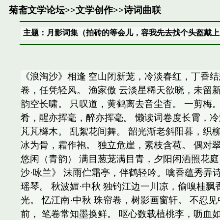
菊斋文学论坛
>>
文学创作
>>
诗词曲联
主题：月影词集（拍砖的等会儿，容我先去找个头盔戴上
《浪淘沙》相逢 空山闭新茏，冷淡春红，丁香结
卷，任凭轻风。 渔家傲 云淡星稀天欲晓，未留
韵空长啸。 只叹道，黄鹤离去音尘杳。 一剪梅
肴，醒亦挥毫，醉亦挥毫。 懒读词卷度长霄，冷
芃芃櫞木。 乱絮花间舞。 韶光渐老斜阳暮，织柳
冰为骨，霜作袍。 独立危崖，素枝含苞。 偶对
悠闲（青韵） 满目葱茏满目青，夕阳闲洒照花庭
沙·咏兰》 沫雨伫霜亭，伴鹤轻吟。噙香蕴秀弄
瑶琴。 秋波媚·中秋 独钓江边一川凉，偷嗅桂
光。 忆江南·中秋 珠帘卷，树影画窗轩。 不忍
前， 笔卷常知墨换鲜。 呕心数载植桃李，呖血如