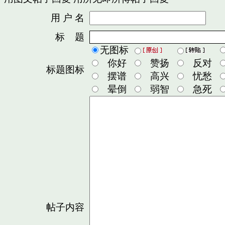
用 户 名
密
标 题
无图标
你好
赞扬
反对
标题图标
摆谱
高兴
忧愁
晕倒
弱智
急死
帖子内容