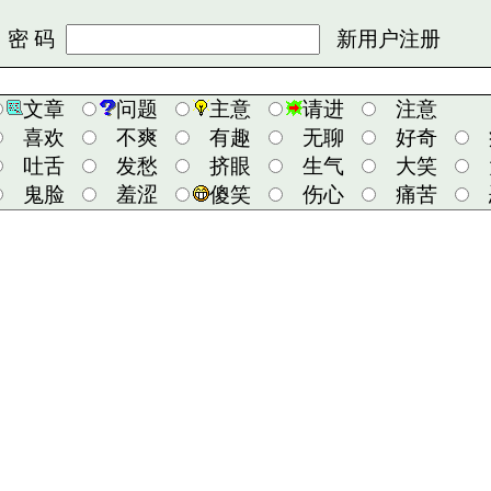
 码
新用户注册
文章
问题
主意
请进
注意
喜欢
不爽
有趣
无聊
好奇
吐舌
发愁
挤眼
生气
大笑
鬼脸
羞涩
傻笑
伤心
痛苦