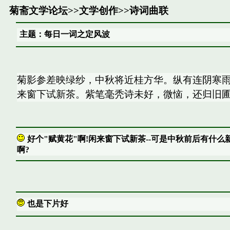
菊斋文学论坛
>>
文学创作
>>
诗词曲联
主题：每日一词之定风波
菊影参差映绿纱，中秋将近桂方华。纵有连阴寒雨
来窗下试新茶。紫笔毫秃诗未好，微恼，还归旧
好个"赋黄花"啊!闲来窗下试新茶--可是中秋前后有什么
啊?
也是下片好