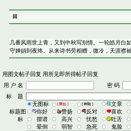
回
几番风雨世上青，又到中秋写别情。一轮皓月白如
守婵娟到夜终。从来诗书劳相赠，微冷，天涯襟
用图文帖子回复
用所见即所得帖子回复
用 户 名
密 码
标 题
无图标
文章
标题图
你好
赞扬
反对
喜欢
标
摆谱
高兴
忧愁
吐舌
晕倒
弱智
急死
鬼脸