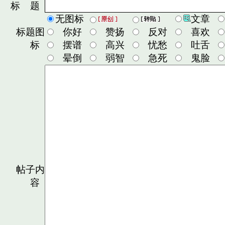
标 题
无图标
文章
标题图
你好
赞扬
反对
喜欢
标
摆谱
高兴
忧愁
吐舌
晕倒
弱智
急死
鬼脸
帖子内
容