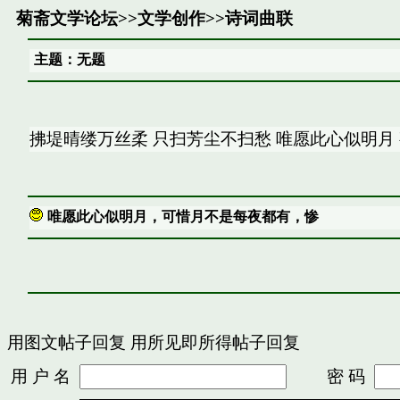
菊斋文学论坛
>>
文学创作
>>
诗词曲联
主题：无题
拂堤晴缕万丝柔 只扫芳尘不扫愁 唯愿此心似明月
唯愿此心似明月，可惜月不是每夜都有，惨
用图文帖子回复
用所见即所得帖子回复
用 户 名
密 码