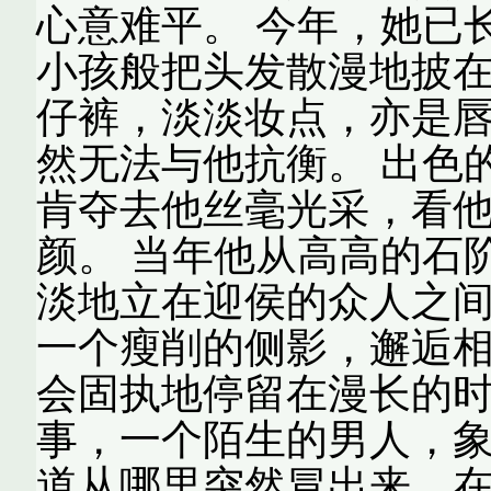
心意难平。 今年，她已
小孩般把头发散漫地披
仔裤，淡淡妆点，亦是
然无法与他抗衡。 出色
肯夺去他丝毫光采，看
颜。 当年他从高高的石
淡地立在迎侯的众人之
一个瘦削的侧影，邂逅
会固执地停留在漫长的时
事，一个陌生的男人，
道从哪里突然冒出来，