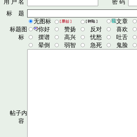
用 户 名
密 码
标 题
无图标
文章
标题图
你好
赞扬
反对
喜欢
标
摆谱
高兴
忧愁
吐舌
晕倒
弱智
急死
鬼脸
帖子内
容