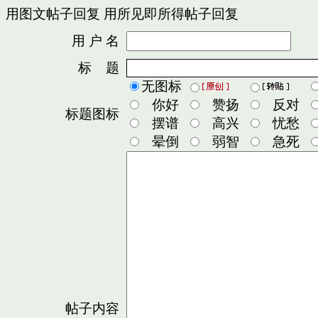
用图文帖子回复
用所见即所得帖子回复
用 户 名
密
标 题
无图标
你好
赞扬
反对
标题图标
摆谱
高兴
忧愁
晕倒
弱智
急死
帖子内容