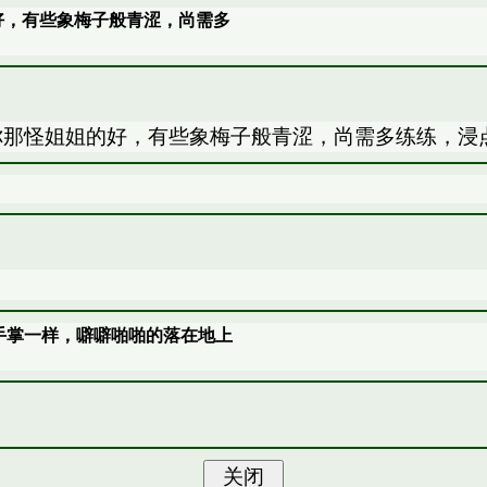
好，有些象梅子般青涩，尚需多
你那怪姐姐的好，有些象梅子般青涩，尚需多练练，浸点
手掌一样，噼噼啪啪的落在地上