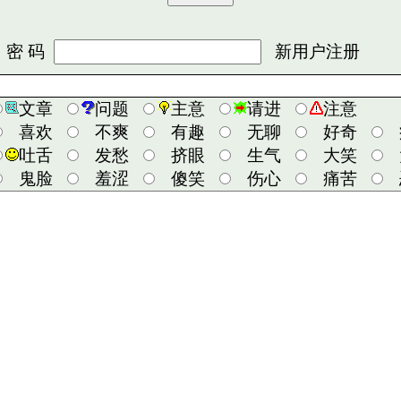
 码
新用户注册
文章
问题
主意
请进
注意
喜欢
不爽
有趣
无聊
好奇
吐舌
发愁
挤眼
生气
大笑
鬼脸
羞涩
傻笑
伤心
痛苦