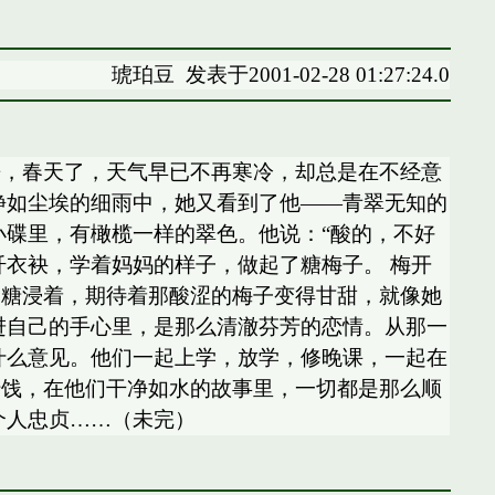
琥珀豆
发表于2001-02-28 01:27:24.0
来，春天了，天气早已不再寒冷，却总是在不经意
静如尘埃的细雨中，她又看到了他——青翠无知的
小碟里，有橄榄一样的翠色。他说：“酸的，不好
纤衣袂，学着妈妈的样子，做起了糖梅子。 梅开
用糖浸着，期待着那酸涩的梅子变得甘甜，就像她
进自己的手心里，是那么清澈芬芳的恋情。从那一
什么意见。他们一起上学，放学，修晚课，一起在
蜜饯，在他们干净如水的故事里，一切都是那么顺
个人忠贞……（未完）