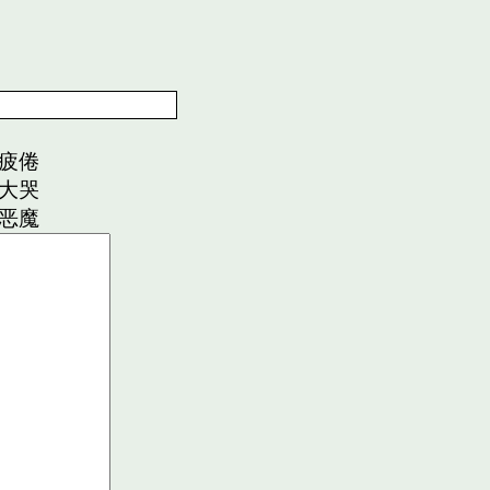
疲倦
大哭
恶魔