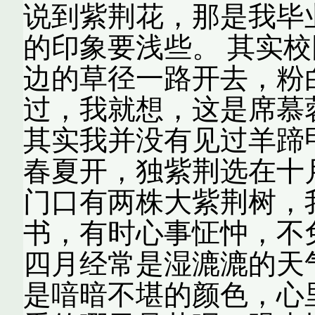
说到紫荆花，那是我毕
的印象要浅些。 其实
边的草径一路开去，粉
过，我就想，这是席慕
其实我并没有见过羊蹄
春夏开，独紫荆选在十
门口有两株大紫荆树，
书，有时心事怔忡，不
四月经常是湿漉漉的天
是喑暗不堪的颜色，心