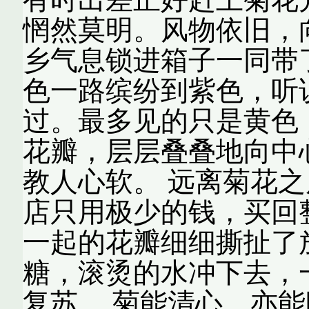
惘然莫明。风物依旧，
乡气息锁进箱子一同带
色一路缤纷到紫色，听
过。最多见的只是黄色
花瓣，层层叠叠地向中
教人心软。 远离菊花
店只用极少的钱，买回
一起的花瓣细细撕扯了
糖，滚烫的水冲下去，
复苏。 菊能清心，亦