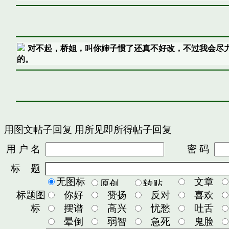
对不起，桥姐，叫你婶子惯了还真不好改，不过我会尽
的。
用图文帖子回复
用所见即所得帖子回复
用 户 名
密 码
标 题
无图标
文章
标题图
你好
赞扬
反对
喜欢
标
摆谱
高兴
忧愁
吐舌
晕倒
弱智
急死
鬼脸