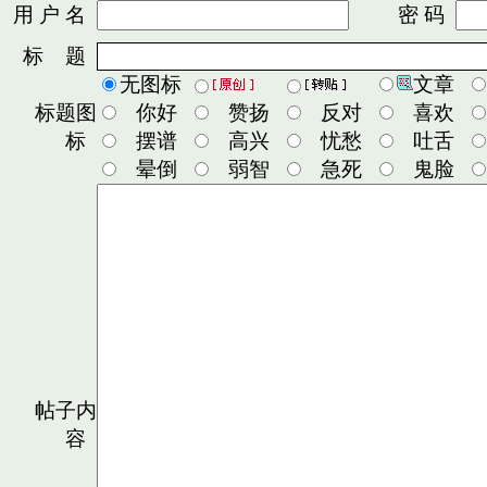
用 户 名
密 码
标 题
无图标
文章
标题图
你好
赞扬
反对
喜欢
标
摆谱
高兴
忧愁
吐舌
晕倒
弱智
急死
鬼脸
帖子内
容