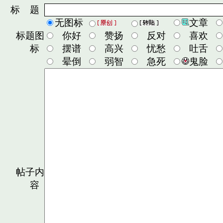
标 题
无图标
文章
标题图
你好
赞扬
反对
喜欢
标
摆谱
高兴
忧愁
吐舌
晕倒
弱智
急死
鬼脸
帖子内
容