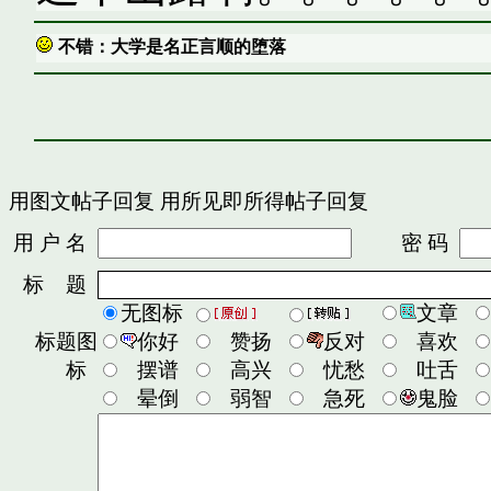
不错：大学是名正言顺的堕落
用图文帖子回复
用所见即所得帖子回复
用 户 名
密 码
标 题
无图标
文章
标题图
你好
赞扬
反对
喜欢
标
摆谱
高兴
忧愁
吐舌
晕倒
弱智
急死
鬼脸