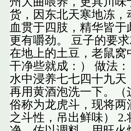
州大曲喂养，更具川味
货，因东北天寒地冻，
血贯于四肢，精华皆于
更有嚼劲。 豆子的要
在地上的土豆，老鼠窝
干净些就成：） 做法： 
水中浸养七七四十九天
再用黄酒泡洗一下。（
俗称为龙虎斗，现将两
之斗性，吊出鲜味） 2
净，佐以调料，用旺火