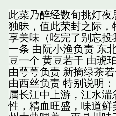
此菜乃醉经数旬挑灯夜
独昧，值此荣封之际，
享美味（吃完了别忘投
一条 由阮小渔负责 东
豆一个 黄豆若干 由琥
由萼萼负责 新摘绿茶若
由西丝负责 特别说明：
属长江中上游，江水湍
性，精血旺盛，味道鲜