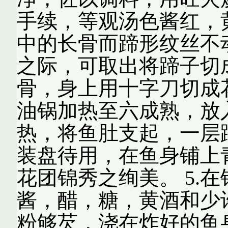
手续，等观汤色酱红，
中的长骨而蹄形纹丝不
之际，可取出将蹄子切成
骨，身上用十字刀切成
油锅加热至六成熟，放入
热，将鱼肚支起，一层
装盘待用，在鱼身铺上
花团锦秀之绚美。 5.
酱，醋，糖，黄酒和少
粉够芡，浇在炸好的鱼