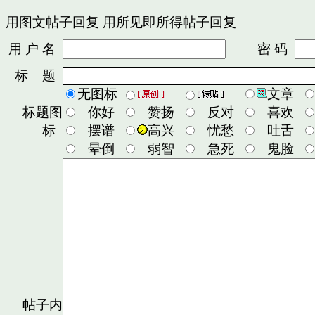
用图文帖子回复
用所见即所得帖子回复
用 户 名
密 码
标 题
无图标
文章
标题图
你好
赞扬
反对
喜欢
标
摆谱
高兴
忧愁
吐舌
晕倒
弱智
急死
鬼脸
帖子内