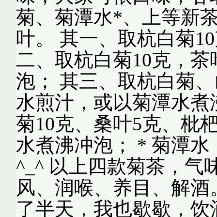
菊、菊潭水*、上等新
叶。 其一、取杭白菊1
二、取杭白菊10克，茶
泡； 其三、取杭白菊、
水煎汁，或以菊潭水煮
菊10克、桑叶5克、枇
水煮沸冲泡； * 菊潭
^_^ 以上四款菊茶，
风、润喉、养目、解酒。
了半天，我也歇歇，饮酒