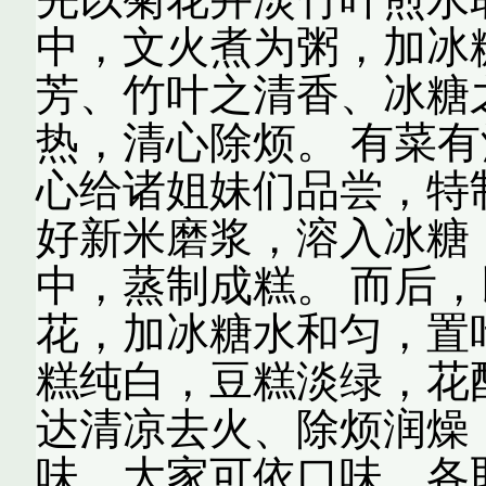
中，文火煮为粥，加冰
芳、竹叶之清香、冰糖
热，清心除烦。 有菜
心给诸姐妹们品尝，特
好新米磨浆，溶入冰糖
中，蒸制成糕。 而后
花，加冰糖水和匀，置
糕纯白，豆糕淡绿，花
达清凉去火、除烦润燥
味，大家可依口味，各取