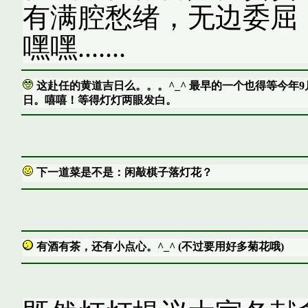
有满腔愁绪，无边委屈
嘿嘿.......
这赴任的黄道吉日么。。。^_^ 最早的一个也得等今年9
日。嘻嘻！等得灯灯两眼发白。
下一道菜是不是：闲敲棋子落灯花？
有酒有茶，还有小点心。^_^ (不过要用好多菊花哦)