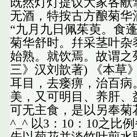
既然灯灯提议大家各献
无酒，特按古方酿菊华酒
“九月九日佩茱萸。食
菊华舒时。幷采茎叶杂
始熟。就饮焉。故谓之菊
三》汉刘歆著) 《本草
耳目，去瘘痹，治百病
美，又可明目、养肝、益
可无主食，是以另奉菊
^_^ 以3：10：10
先以菊花并淡竹叶煎水