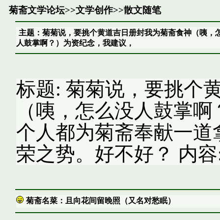
菊斋文学论坛
>>
文学创作
>>
散文随笔
主题：菊菊说，要挑个黄道吉日册封我为菊斋食神（咦，
人鼓掌啊？）为资纪念，我建议，
标题: 菊菊说，要挑个
（咦，怎么没人鼓掌啊
个人都为菊斋奉献一道
荣之势。好不好？ 内容
菊斋名菜：且向花间留晚照（又名对愁眠）