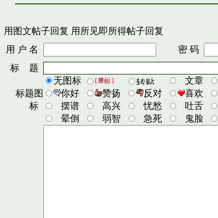
用图文帖子回复
用所见即所得帖子回复
用 户 名
密 码
标 题
无图标
文章
标题图
你好
赞扬
反对
喜欢
标
摆谱
高兴
忧愁
吐舌
晕倒
弱智
急死
鬼脸