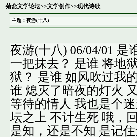
菊斋文学论坛
>>
文学创作
>>
现代诗歌
主题：夜游(十八)
夜游(十八) 06/04/0
一把抹去？ 是谁 将地
狱？ 是谁 如风吹过我
谁 熄灭了暗夜的灯火 
等待的情人 我也是个迷
坛之上 不计生死 哦，
是知，还是不知 是记住