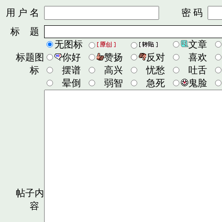
用 户 名
密 码
标 题
无图标
文章
标题图
你好
赞扬
反对
喜欢
标
摆谱
高兴
忧愁
吐舌
晕倒
弱智
急死
鬼脸
帖子内
容