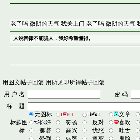
老了吗 微阴的天气 我关上门 老了吗 微阴的天气
人说音律不能骗人，我好希望懂得。
用图文帖子回复
用所见即所得帖子回复
用 户 名
密 码
标 题
无图标
文章
标题图
你好
赞扬
反对
喜欢
标
摆谱
高兴
忧愁
吐舌
晕倒
弱智
急死
鬼脸