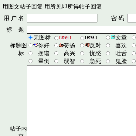
用图文帖子回复
用所见即所得帖子回复
用 户 名
密 码
标 题
无图标
文章
标题图
你好
赞扬
反对
喜欢
标
摆谱
高兴
忧愁
吐舌
晕倒
弱智
急死
鬼脸
帖子内