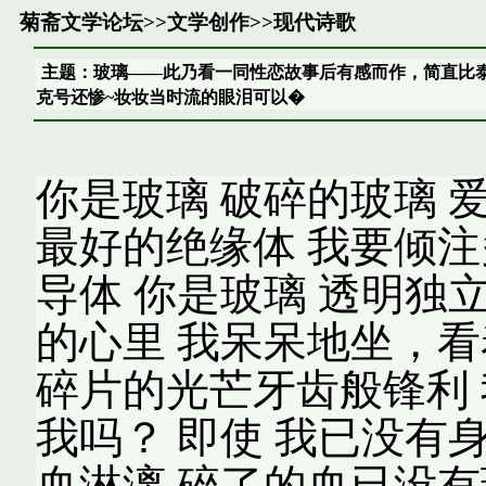
菊斋文学论坛
>>
文学创作
>>
现代诗歌
主题：玻璃——此乃看一同性恋故事后有感而作，简直比
克号还惨~妆妆当时流的眼泪可以�
你是玻璃 破碎的玻璃 
最好的绝缘体 我要倾注
导体 你是玻璃 透明独立
的心里 我呆呆地坐，看
碎片的光芒牙齿般锋利 
我吗？ 即使 我已没有
血淋漓 碎了的血已没有