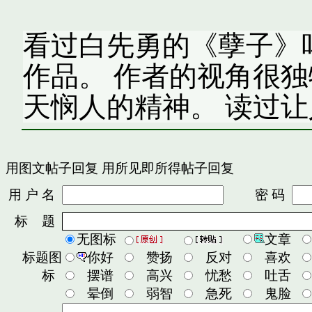
看过白先勇的《孽子》
作品。 作者的视角很
天悯人的精神。 读过让
用图文帖子回复
用所见即所得帖子回复
用 户 名
密 码
标 题
无图标
文章
标题图
你好
赞扬
反对
喜欢
标
摆谱
高兴
忧愁
吐舌
晕倒
弱智
急死
鬼脸