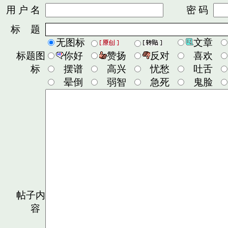
用 户 名
密 码
标 题
无图标
文章
标题图
你好
赞扬
反对
喜欢
标
摆谱
高兴
忧愁
吐舌
晕倒
弱智
急死
鬼脸
帖子内
容