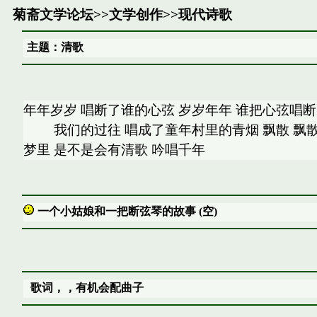
菊斋文学论坛
>>
文学创作
>>
现代诗歌
主题：清歌
年年岁岁 唱断了谁的心弦 岁岁年年 谁把心弦唱
我们的过往 唱成了童年村里的青烟 飘散 飘散 
梦里 是不是会有清歌 吟唱千年
一个小姑娘和一把断弦琴的故事 (空)
歌词，，有机会配曲子