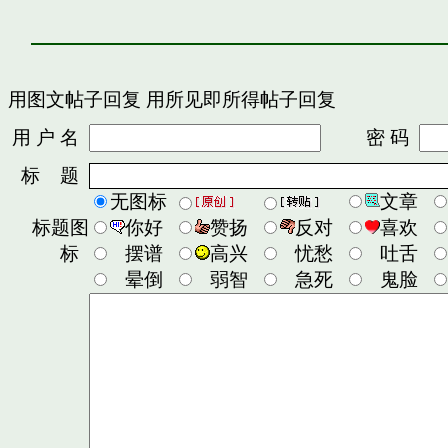
用图文帖子回复
用所见即所得帖子回复
用 户 名
密 码
标 题
无图标
文章
标题图
你好
赞扬
反对
喜欢
标
摆谱
高兴
忧愁
吐舌
晕倒
弱智
急死
鬼脸