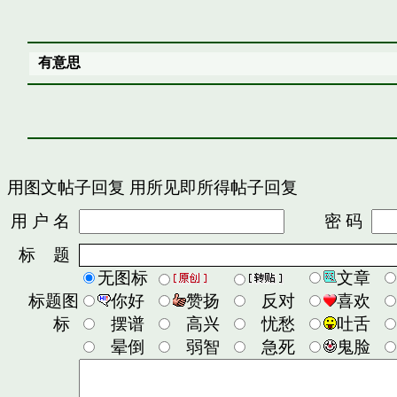
有意思
用图文帖子回复
用所见即所得帖子回复
用 户 名
密 码
标 题
无图标
文章
标题图
你好
赞扬
反对
喜欢
标
摆谱
高兴
忧愁
吐舌
晕倒
弱智
急死
鬼脸