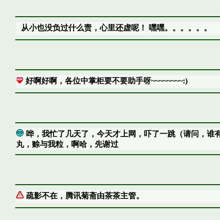
从小也没负过什么责，心里还虚呢！ 嘿嘿。。。。。。
好啊好啊，各位中掌柜要不要助手呀~~~~~~~~:)
哗，我忙了几天了，今天才上网，吓了一跳（请问，谁
丸，赊与我粒，啊哈，先谢过
疏影不在，腾讯菊斋由茶茶主管。