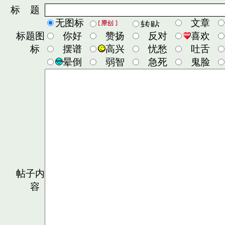
标 题
无图标
文章
标题图
你好
赞扬
反对
喜欢
标
摆谱
高兴
忧愁
吐舌
晕倒
弱智
急死
鬼脸
帖子内
容