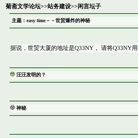
菊斋文学论坛
>>
站务建设
>>
闲言坛子
主题：easy time－－世贸爆炸的神秘
据说，世贸大厦的地址是Q33NY， 请将Q33NY用2
汪汪发明的？
神秘