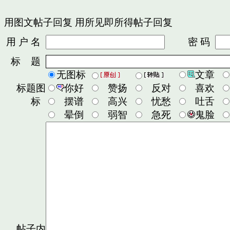
用图文帖子回复
用所见即所得帖子回复
用 户 名
密 码
标 题
无图标
文章
标题图
你好
赞扬
反对
喜欢
标
摆谱
高兴
忧愁
吐舌
晕倒
弱智
急死
鬼脸
帖子内