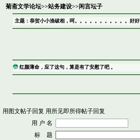
菊斋文学论坛
>>
站务建设
>>
闲言坛子
主题：恭贺小小渔破相，呵。。。。。。。。。。。好好
红颜薄命，应了这句，算是有了安慰了吧 。
用图文帖子回复
用所见即所得帖子回复
用 户 名
密
标 题