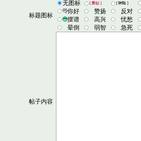
无图标
你好
赞扬
反对
标题图标
摆谱
高兴
忧愁
晕倒
弱智
急死
帖子内容