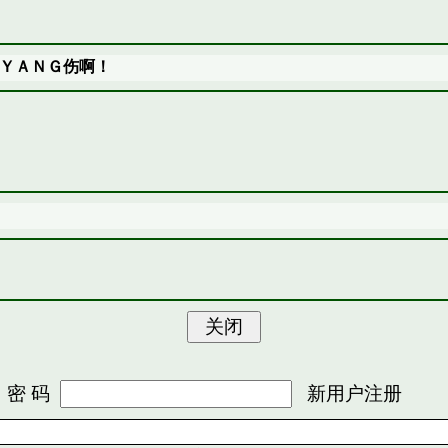
ＹＡＮＧ伤啊！
 码
新用户注册