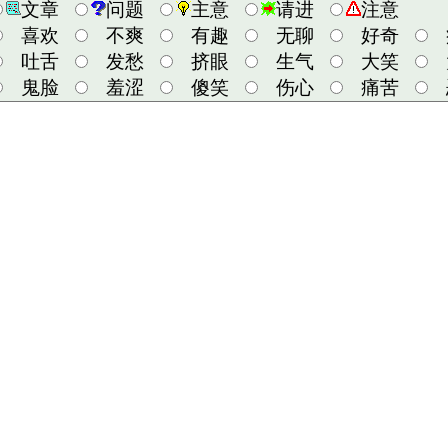
文章
问题
主意
请进
注意
喜欢
不爽
有趣
无聊
好奇
吐舌
发愁
挤眼
生气
大笑
鬼脸
羞涩
傻笑
伤心
痛苦