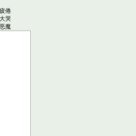
疲倦
大哭
恶魔