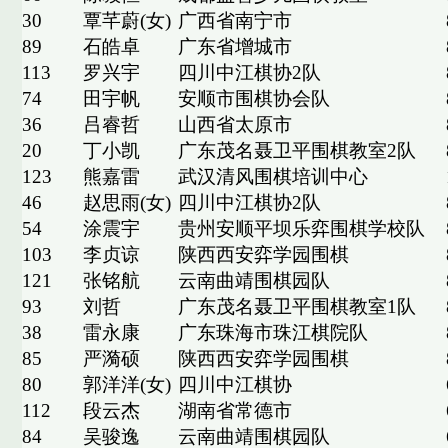
30
覃芊蔚(女)
广西省南宁市
89
石皓卓
广东省增城市
113
罗兴宇
四川中江棋协2队
74
田宇帆
安顺市围棋协会队
36
吕睿哲
山西省太原市
20
丁小凯
广东茂名聂卫平围棋教室2队
123
熊嘉雷
武汉清风围棋培训中心
46
赵思雨(女)
四川中江棋协2队
54
涂震宇
贵州安顺平坝乐弈围棋学校队
103
李贞谅
陕西西安弈学园围棋
121
张铭航
云南曲靖围棋园队
93
刘哲
广东茂名聂卫平围棋教室1队
38
雷永康
广东珠海市珠江棋院队
85
严漪硕
陕西西安弈学园围棋
80
郭洋洋(女)
四川中江棋协
112
段云杰
湖南省常德市
84
吴骏逸
云南曲靖围棋园队