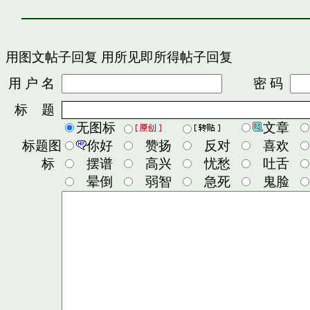
用图文帖子回复
用所见即所得帖子回复
用 户 名
密 码
标 题
无图标
文章
标题图
你好
赞扬
反对
喜欢
标
摆谱
高兴
忧愁
吐舌
晕倒
弱智
急死
鬼脸