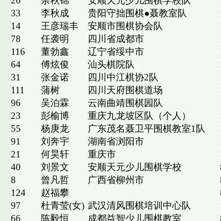
26
余秋锦
安顺天元少儿围棋学校队
33
李秋成
贵阳守拙围棋●聂教室队
14
王彦瑞丰
安顺市围棋协会队
78
任袭明
四川省成都市
116
董勃鑫
辽宁省绥中市
64
傅炫俊
汕头棋院队
31
张金诺
四川中江棋协2队
111
蒲树
四川天府围棋道场
96
吴泊霖
云南曲靖围棋园队
23
彭榆博
重庆九龙坡区队（个人）
55
杨庚龙
广东茂名聂卫平围棋教室1队
91
刘奔宇
湖南省浏阳市
21
何昊轩
重庆市
40
刘景文
安顺天元少儿围棋学校
8
曾凡哲
广西省柳州市
124
赵福攀
97
杜青莹(女)
武汉清风围棋培训中心队
66
陈毅恒
成都益智少儿围棋教室