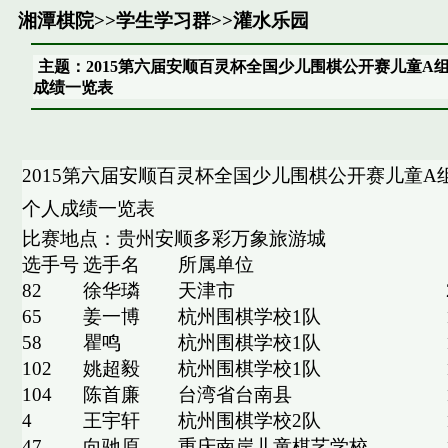
湘潭棋院
>>
学生学习群
>>
灌水乐园
主题：2015第六届安顺百灵杯全国少儿围棋公开赛儿童A
成绩一览表
2015第六届安顺百灵杯全国少儿围棋公开赛儿童A
个人成绩一览表
比赛地点：贵州安顺多彩万象旅游城
选手号
选手名
所属单位
82
徐华璘
天津市
65
姜一博
杭州围棋学校1队
58
瞿鸣
杭州围棋学校1队
102
姚超毅
杭州围棋学校1队
104
陈首廉
台湾省台南县
4
王宇轩
杭州围棋学校2队
47
向驰原
重庆南岸儿童棋艺学校