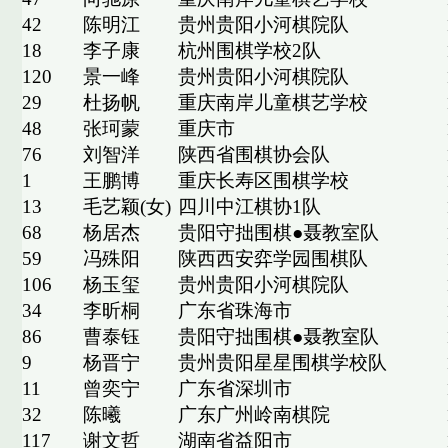
42
陈明江
贵州贵阳小河棋院队
18
李子康
杭州围棋学校2队
120
景一峰
贵州贵阳小河棋院队
29
杜扬帆
重庆南岸儿童棋艺学校
48
张珂蒙
重庆市
76
刘智洋
陕西省围棋协会队
1
王鹏博
重庆长寿区围棋学校
13
毛艺颖(女)
四川中江棋协1队
68
杨居杰
贵阳守拙围棋●聂教室队
59
冯殊阳
陕西西安弈学园围棋队
106
杨玉玺
贵州贵阳小河棋院队
34
李昕桐
广东省珠海市
86
曹泰钰
贵阳守拙围棋●聂教室队
9
杨晋宁
贵州贵阳星星围棋学校队
11
曾奕宁
广东省深圳市
32
陈曦
广东广州岭南棋院
117
谢文哲
湖南省益阳市