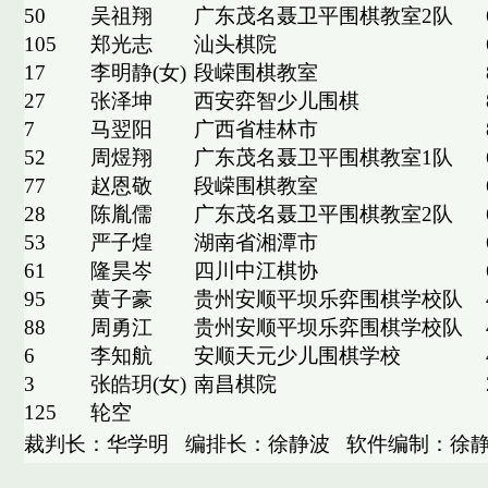
50
吴祖翔
广东茂名聂卫平围棋教室2队
105
郑光志
汕头棋院
17
李明静(女)
段嵘围棋教室
27
张泽坤
西安弈智少儿围棋
7
马翌阳
广西省桂林市
52
周煜翔
广东茂名聂卫平围棋教室1队
77
赵恩敬
段嵘围棋教室
28
陈胤儒
广东茂名聂卫平围棋教室2队
53
严子煌
湖南省湘潭市
61
隆昊岑
四川中江棋协
95
黄子豪
贵州安顺平坝乐弈围棋学校队
88
周勇江
贵州安顺平坝乐弈围棋学校队
6
李知航
安顺天元少儿围棋学校
3
张皓玥(女)
南昌棋院
125
轮空
裁判长：华学明
编排长：徐静波
软件编制：徐