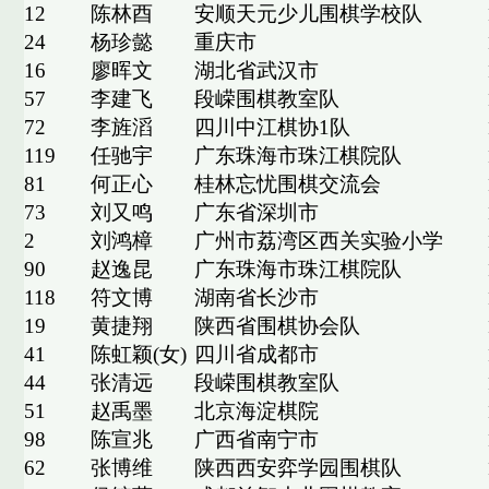
12
陈林酉
安顺天元少儿围棋学校队
24
杨珍懿
重庆市
16
廖晖文
湖北省武汉市
57
李建飞
段嵘围棋教室队
72
李旌滔
四川中江棋协1队
119
任驰宇
广东珠海市珠江棋院队
81
何正心
桂林忘忧围棋交流会
73
刘又鸣
广东省深圳市
2
刘鸿樟
广州市荔湾区西关实验小学
90
赵逸昆
广东珠海市珠江棋院队
118
符文博
湖南省长沙市
19
黄捷翔
陕西省围棋协会队
41
陈虹颖(女)
四川省成都市
44
张清远
段嵘围棋教室队
51
赵禹墨
北京海淀棋院
98
陈宣兆
广西省南宁市
62
张博维
陕西西安弈学园围棋队