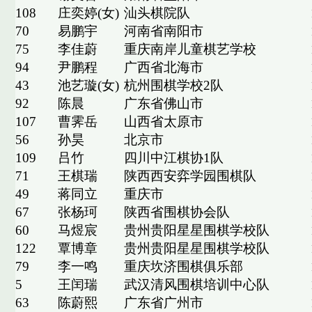
108
庄奕婷(女)
汕头棋院队
70
易鹏宇
河南省南阳市
75
李佳蔚
重庆南岸儿童棋艺学校
94
尹鹏程
广西省北海市
43
池艺璇(女)
杭州围棋学校2队
92
陈晨
广东省佛山市
107
曹霁岳
山西省太原市
56
孙昊
北京市
109
吕竹
四川中江棋协1队
71
王棋瑞
陕西西安弈学园围棋队
49
蒋同立
重庆市
67
张杨珂
陕西省围棋协会队
60
马煜宸
贵州贵阳星星围棋学校队
122
覃博章
贵州贵阳星星围棋学校队
79
李一鸣
重庆坎济围棋俱乐部
5
王闰瑞
武汉清风围棋培训中心队
63
陈蔚熙
广东省广州市