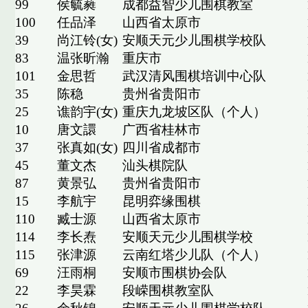
99
侯毓蕤
成都益智少儿围棋教室
100
任品泽
山西省太原市
39
尚江铃(女)
安顺天元少儿围棋学校队
83
温张昕瀚
重庆市
101
金思哲
武汉清风围棋培训中心队
35
陈稳
贵州省贵阳市
25
谯韵宇(女)
重庆九龙坡区队（个人）
10
唐文譞
广西省桂林市
37
张真如(女)
四川省成都市
45
董文杰
汕头棋院队
87
黄景弘
贵州省贵阳市
15
李航宇
昆明弈缘围棋
110
臧士源
山西省太原市
114
李长焘
安顺天元少儿围棋学校
115
张津源
云南红塔少儿队（个人）
69
汪雨桐
安顺市围棋协会队
22
李昊霖
段嵘围棋教室队