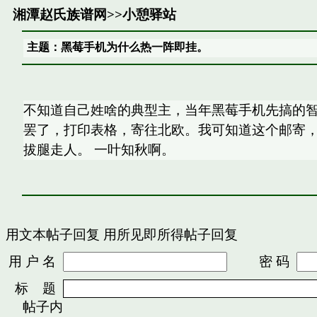
湘潭赵氏族谱网
>>
小憩驿站
主题：黑莓手机为什么热一阵即挂。
不知道自己姓啥的典型主，当年黑莓手机先搞的
罢了，打印表格，寄往北欧。我可知道这个邮寄
拔腿走人。 一叶知秋啊。
用文本帖子回复
用所见即所得帖子回复
用 户 名
密 码
标 题
帖子内