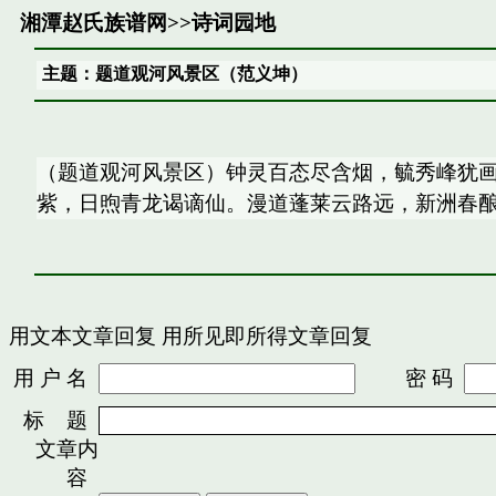
湘潭赵氏族谱网
>>
诗词园地
主题：题道观河风景区（范义坤）
（题道观河风景区）钟灵百态尽含烟，毓秀峰犹
紫，日煦青龙谒谪仙。漫道蓬莱云路远，新洲春
用文本文章回复
用所见即所得文章回复
用 户 名
密 码
标 题
文章内
容