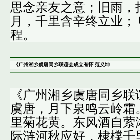
思念亲友之意；旧雨，指
月，千里含辛终立业；
程。
《广州湘乡虞唐同乡联谊会成立有怀 范义坤
《广州湘乡虞唐同乡联
虞唐，月下泉鸣云岭霜
里菊花黄。东风酒自萦
际涟河秋应好，棣橖千