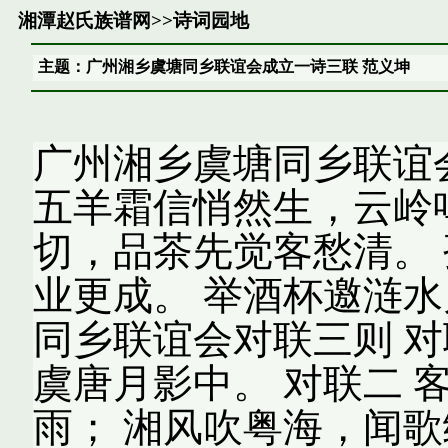
湘潭赵氏族谱网
>>
诗词园地
主题：广州湘乡虞塘同乡联谊会成立一诗三联 范义坤
广州湘乡虞塘同乡联谊
五羊霜信悄然生，云岭
切，品茶先觉客愁清。
业更成。 举酒杯邀涟水
同乡联谊会对联三则 对
虞唐月影中。 对联二 
雨； 湘风吹粤海，闻歌