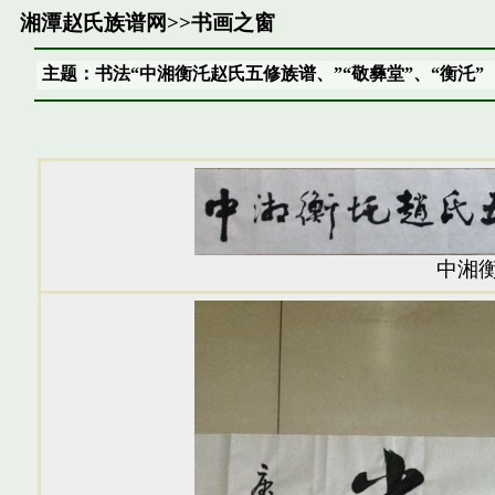
湘潭赵氏族谱网
>>
书画之窗
主题：书法“中湘衡汑赵氏五修族谱、”“敬彝堂”、“衡汑”
中湘