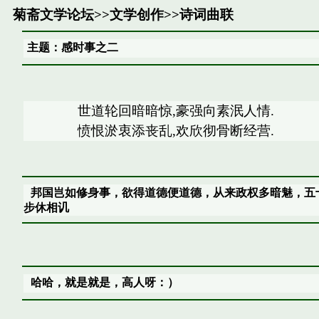
菊斋文学论坛
>>
文学创作
>>
诗词曲联
主题：感时事之二
世道轮回暗暗惊,豪强向素泯人情
愤恨淤衷添丧乱,欢欣彻骨断经营. 
邦国岂如修身事，欲得道德便道德，从来政权多暗魅，五
步休相讥
哈哈，就是就是，高人呀：）