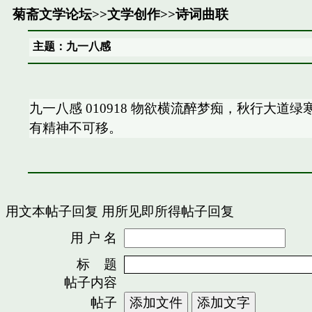
菊斋文学论坛
>>
文学创作
>>
诗词曲联
主题：九一八感
九一八感 010918 物欲横流醉梦痴，秋行大
有精神不可移。
用文本帖子回复
用所见即所得帖子回复
用 户 名
密
标 题
帖子内容
帖子