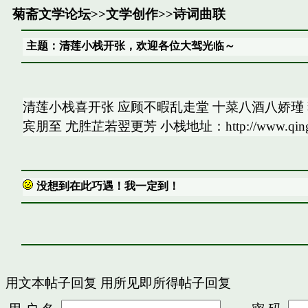
菊斋文学论坛
>>
文学创作
>>
诗词曲联
主题：清莲小栈开张，欢迎各位大驾光临～
清莲小栈喜开张 应顾不暇乱走堂 十菜八酒八娇瑾
宾朋至 尤胜芷若翌更芳 小栈地址：http://www.qingliansh
没想到在此巧遇！我一定到！
用文本帖子回复
用所见即所得帖子回复