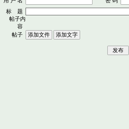
用 户 名
密 码
标 题
帖子内
容
帖子