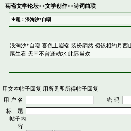
菊斋文学论坛
>>
文学创作
>>
诗词曲联
主题：浪淘沙*自嘲
浪淘沙*自嘲 喜色上眉端 装扮翩然 裙钗相约月西
尾生看 天幸不曾逢劫水 此际当欢
用文本帖子回复
用所见即所得帖子回复
用 户 名
密 码
标 题
帖子内
容