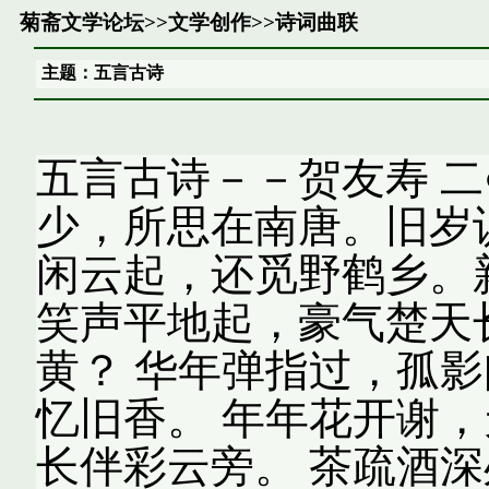
菊斋文学论坛
>>
文学创作
>>
诗词曲联
主题：五言古诗
五言古诗－－贺友寿 二
少，所思在南唐。旧岁
闲云起，还觅野鹤乡。
笑声平地起，豪气楚天
黄？ 华年弹指过，孤
忆旧香。 年年花开谢
长伴彩云旁。 茶疏酒