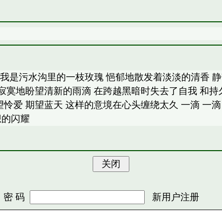
逸 我是污水沟里的一枝玫瑰 悒郁地散发着淡淡的清香
 寂寞地盼望清新的雨滴 在跨越黑暗时失去了自我 和持
望怜爱 期望蓝天 这样的意境在心头缠绕太久 一滴 一
想的闪耀
 码
新用户注册