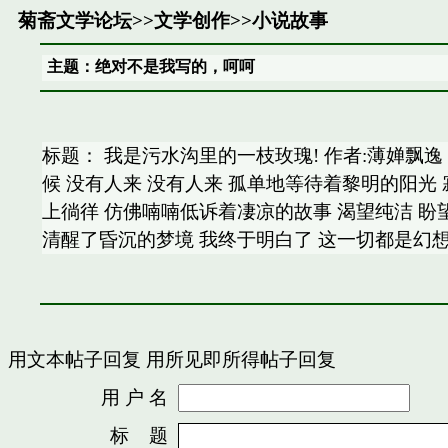
菊斋文学论坛
>>
文学创作
>>
小说故事
主题：绝对不是我写的，呵呵
标题： 我是污水沟里的一枝玫瑰! 作者:薄婵飘
候 没有人来 没有人来 孤单地等待着黎明的阳光
上徜徉 仿佛喃喃低诉着凄凉的故事 渴望纯洁 盼
清醒了昏沉的梦境 我终于明白了 这一切都是幻
用文本帖子回复
用所见即所得帖子回复
用 户 名
密
标 题