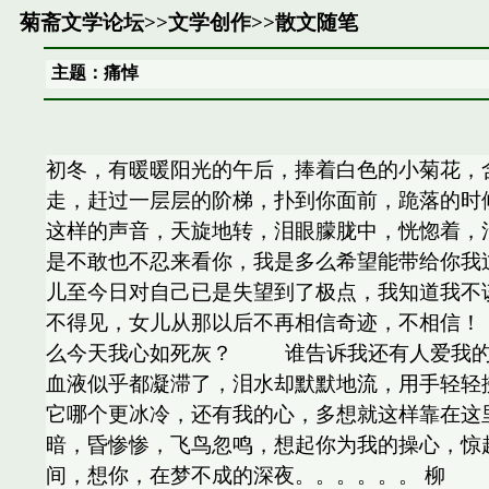
菊斋文学论坛
>>
文学创作
>>
散文随笔
主题：痛悼
初冬，有暖暖阳光的午后，捧着白色的小菊花，
走，赶过一层层的阶梯，扑到你面前，跪落的时
这样的声音，天旋地转，泪眼朦胧中，恍惚着，
是不敢也不忍来看你，我是多么希望能带给你我
儿至今日对自己已是失望到了极点，我知道我不
不得见，女儿从那以后不再相信奇迹，不相信
么今天我心如死灰？ 谁告诉我还有人爱我
血液似乎都凝滞了，泪水却默默地流，用手轻
它哪个更冰冷，还有我的心，多想就这样靠在这
暗，昏惨惨，飞鸟忽鸣，想起你为我的操心，
间，想你，在梦不成的深夜。。。。。。 柳