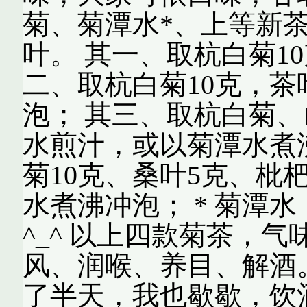
菊、菊潭水*、上等新
叶。 其一、取杭白菊1
二、取杭白菊10克，茶
泡； 其三、取杭白菊、
水煎汁，或以菊潭水煮
菊10克、桑叶5克、枇
水煮沸冲泡； * 菊潭
^_^ 以上四款菊茶，
风、润喉、养目、解酒。
了半天，我也歇歇，饮酒