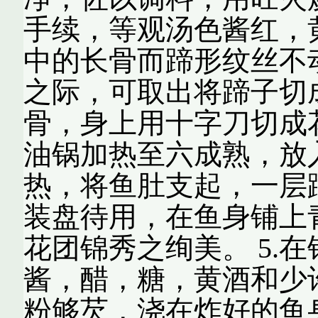
手续，等观汤色酱红，
中的长骨而蹄形纹丝不
之际，可取出将蹄子切成
骨，身上用十字刀切成
油锅加热至六成熟，放入
热，将鱼肚支起，一层
装盘待用，在鱼身铺上
花团锦秀之绚美。 5.
酱，醋，糖，黄酒和少
粉够芡，浇在炸好的鱼