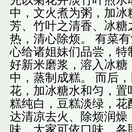
中，文火煮为粥，加冰
芳、竹叶之清香、冰糖
热，清心除烦。 有菜
心给诸姐妹们品尝，特
好新米磨浆，溶入冰糖
中，蒸制成糕。 而后
花，加冰糖水和匀，置
糕纯白，豆糕淡绿，花
达清凉去火、除烦润燥
味，大家可依口味，各取