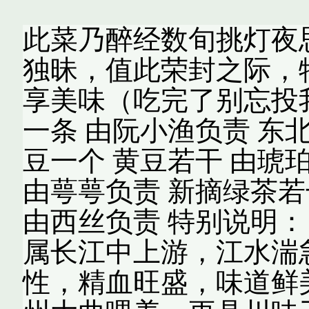
此菜乃醉经数旬挑灯夜
独昧，值此荣封之际，
享美味（吃完了别忘投
一条 由阮小渔负责 东
豆一个 黄豆若干 由琥
由萼萼负责 新摘绿茶若
由西丝负责 特别说明：
属长江中上游，江水湍
性，精血旺盛，味道鲜