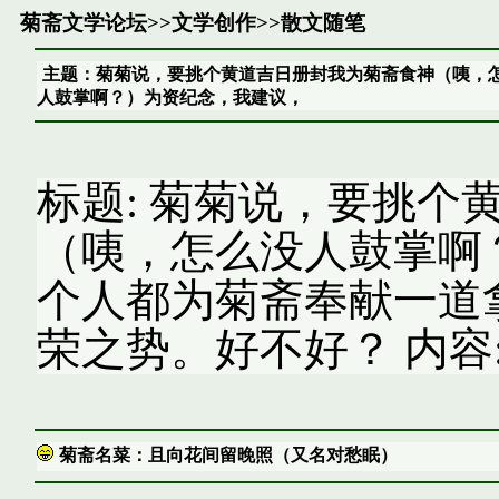
菊斋文学论坛
>>
文学创作
>>
散文随笔
主题：菊菊说，要挑个黄道吉日册封我为菊斋食神（咦，
人鼓掌啊？）为资纪念，我建议，
标题: 菊菊说，要挑个
（咦，怎么没人鼓掌啊
个人都为菊斋奉献一道
荣之势。好不好？ 内容
菊斋名菜：且向花间留晚照（又名对愁眠）