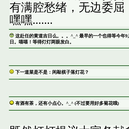
有满腔愁绪，无边委屈
嘿嘿.......
这赴任的黄道吉日么。。。^_^ 最早的一个也得等今年9
日。嘻嘻！等得灯灯两眼发白。
下一道菜是不是：闲敲棋子落灯花？
有酒有茶，还有小点心。^_^ (不过要用好多菊花哦)