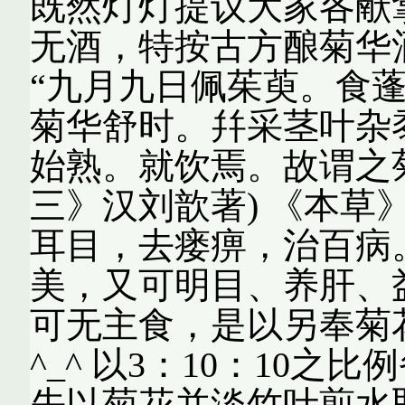
既然灯灯提议大家各献
无酒，特按古方酿菊华酒
“九月九日佩茱萸。食
菊华舒时。幷采茎叶杂
始熟。就饮焉。故谓之菊
三》汉刘歆著) 《本草
耳目，去瘘痹，治百病
美，又可明目、养肝、益
可无主食，是以另奉菊
^_^ 以3：10：10
先以菊花并淡竹叶煎水