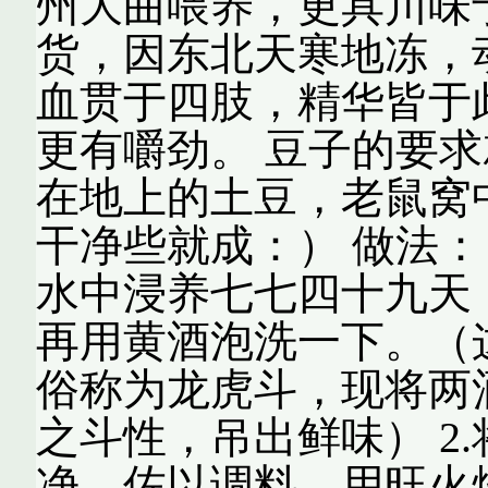
州大曲喂养，更具川味
货，因东北天寒地冻，
血贯于四肢，精华皆于
更有嚼劲。 豆子的要
在地上的土豆，老鼠窝
干净些就成：） 做法： 
水中浸养七七四十九天
再用黄酒泡洗一下。（
俗称为龙虎斗，现将两
之斗性，吊出鲜味） 2
净，佐以调料，用旺火