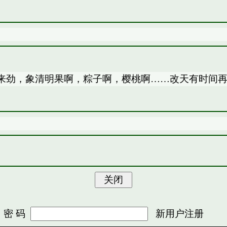
来劲，象清明果啊，粽子啊，樱桃啊……改天有时间
 码
新用户注册