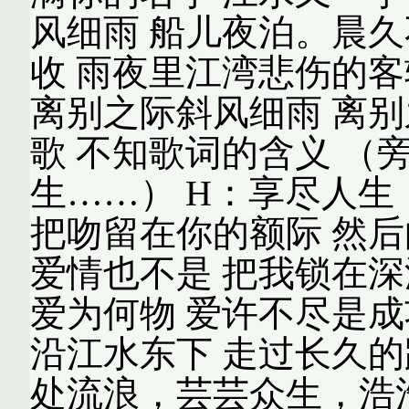
风细雨 船儿夜泊。晨久
收 雨夜里江湾悲伤的客
离别之际斜风细雨 离别
歌 不知歌词的含义 （
生……） H：享尽人生
把吻留在你的额际 然后
爱情也不是 把我锁在深
爱为何物 爱许不尽是成
沿江水东下 走过长久的
处流浪，芸芸众生，浩