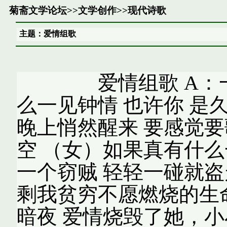
菊斋文学论坛
>>
文学创作
>>
现代诗歌
主题：爱情组歌
爱情组歌 A：一见
么一见钟情 也许你 是
晚上悄然醒来 要感觉要
空 （女）如果真有什么
一个窃贼 轻轻一碰就盗
剩我贫穷不愿燃烧的生
暗夜 爱情烧毁了她，小