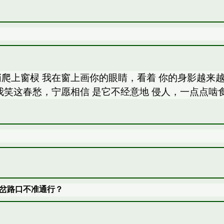
爬上窗棂 我在窗上画你的眼睛，看着 你的身影越来越
笑这春愁，宁愿相信 是它不经意地 侵人，一点点啮食我的
岔路口不准通行？