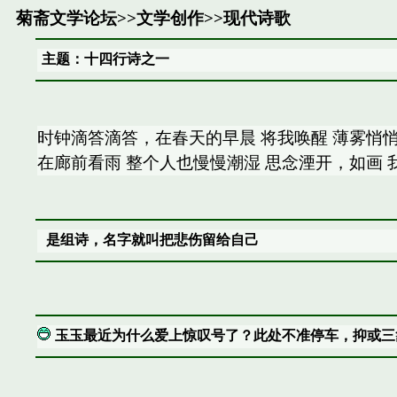
菊斋文学论坛
>>
文学创作
>>
现代诗歌
主题：十四行诗之一
时钟滴答滴答，在春天的早晨 将我唤醒 薄雾悄悄
在廊前看雨 整个人也慢慢潮湿 思念湮开，如画 我
是组诗，名字就叫把悲伤留给自己
玉玉最近为什么爱上惊叹号了？此处不准停车，抑或三