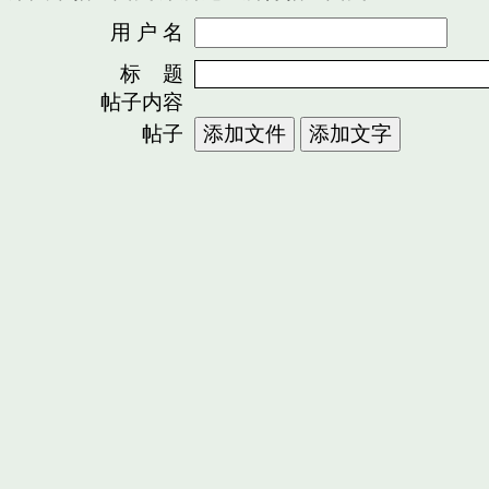
用 户 名
密
标 题
帖子内容
帖子