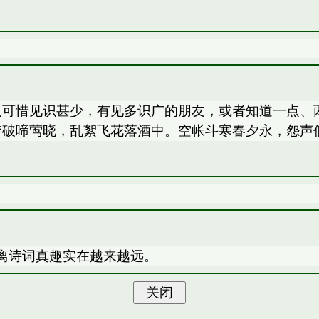
’，只可惜见识甚少，有见多识广的朋友，或者知道一点
梦破啼莺晓，乱絮飞花落酒中。空帐斗寒春夕永，怨声
离诗词真趣实在越来越远。