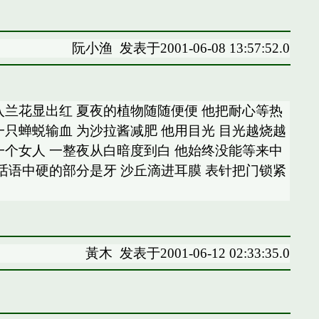
阮小渔
发表于2001-06-08 13:57:52.0
入兰花显出红 夏夜的植物随随便便 他把耐心等热
一只蝉蜕输血 为沙拉酱减肥 他用目光 目光越烧越
一个女人 一整夜从白暗度到白 他始终没能等来中
声。 话语中硬的部分是牙 沙丘滴进耳膜 表针把门锁紧
黃木
发表于2001-06-12 02:33:35.0