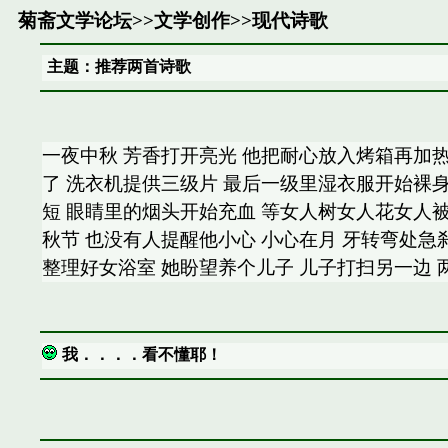
菊斋文学论坛
>>
文学创作
>>
现代诗歌
主题：推荐两首诗歌
一夜中秋 芳香打开亮光 他把耐心放入烤箱再加热
了 洗衣机提供三级片 最后一级里湿衣服开始裸身
短 眼睛里的烟头开始充血 等女人树女人花女人被
秋节 也没有人提醒他小心 小心在月 牙转弯处急刹车
整理好女浴室 她盼望养个儿子 儿子打扫另一边 两人同
我．．．．看不懂耶！