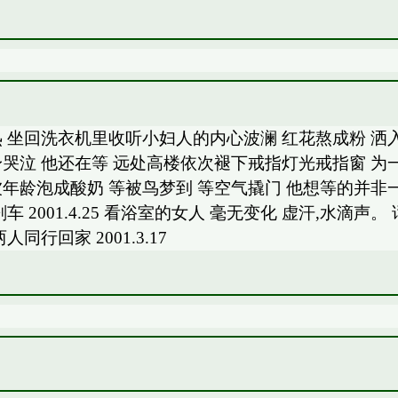
 坐回洗衣机里收听小妇人的内心波澜 红花熬成粉 洒
哭泣 他还在等 远处高楼依次褪下戒指灯光戒指窗 为
年龄泡成酸奶 等被鸟梦到 等空气撬门 他想等的并非
 2001.4.25 看浴室的女人 毫无变化 虚汗,水滴
行回家 2001.3.17